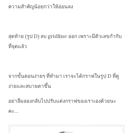
ความสำคัญน้อยกว่าให้อ่อนลง
สุดท้าย (รูป D) ลบ gridline ออก เพราะมีตัวเลขกำกับ
ที่จุดแล้ว
จากขั้นตอนง่ายๆ ที่ทำมา เราจะได้กราฟในรูป D ที่ดู
ง่ายและสบายตาขึ้น
อย่าลืมลองกลับไปปรับแต่งกราฟของเราเองด้วยนะ
คะ…