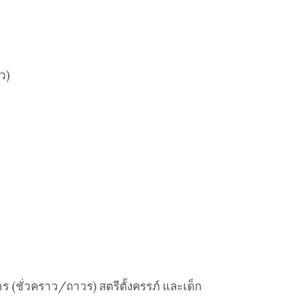
ว)
าร (ชั่วคราว/ถาวร) สตรีตั้งครรภ์ และเด็ก