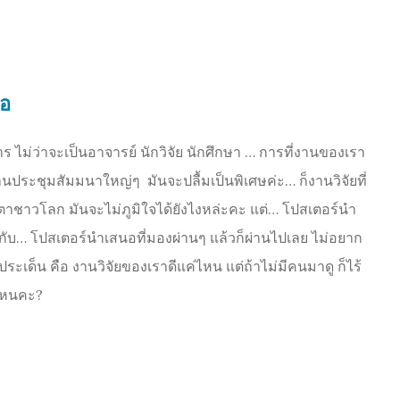
นอ
ม่ว่าจะเป็นอาจารย์ นักวิจัย นักศึกษา … การที่งานของเรา
ประชุมสัมมนาใหญ่ๆ มันจะปลื้มเป็นพิเศษค่ะ… ก็งานวิจัยที่
าชาวโลก มันจะไม่ภูมิใจได้ยังไงหล่ะคะ แต่… โปสเตอร์นำ
่าย กับ… โปสเตอร์นำเสนอที่มองผ่านๆ แล้วก็ผ่านไปเลย ไม่อยาก
ะเด็น คือ งานวิจัยของเราดีแค่ไหน แต่ถ้าไม่มีคนมาดู ก็ไร้
ไหนคะ?