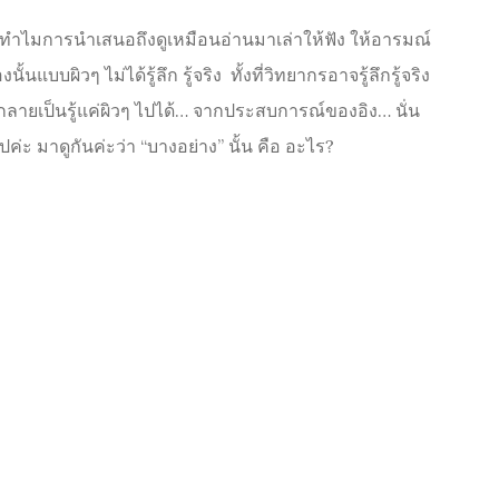
่า… ทำไมการนำเสนอถึงดูเหมือนอ่านมาเล่าให้ฟัง ให้อารมณ์
แบบผิวๆ ไม่ได้รู้ลึก รู้จริง ทั้งที่วิทยากรอาจรู้ลึกรู้จริง
กลายเป็นรู้แค่ผิวๆ ไปได้… จากประสบการณ์ของอิง… นั่น
 มาดูกันค่ะว่า “บางอย่าง” นั้น คือ อะไร?