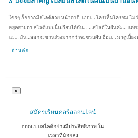
3 ปัจจัยสำคัญ เปลี่ยนสไลด์ในฝันเป็นยานอน
ใครๆ ก็อยากมีสไลด์สวย หน้าตาดี แบบ… ใครเห็นใครชม ไม่ว
หยุดสายตา สไลด์แบบนี้เปรียบได้กับ… …สไลด์ในฝันค่ะ… แต่พ
นะ… มัน…ออกจะชวนง่วงมากกว่าจะชวนฝัน อือม… มาดูเบื้องหลัง
อ่านต่อ
สมัครเรียนคอร์สออนไลน์
ออกแบบสไลด์อย่างมีประสิทธิภาพ ใน
เวลาที่น้อยลง