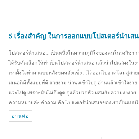
5 เรื่องสำคัญ ในการออกแบบโปสเตอร์นำเส
โปสเตอร์นำเสนอ… เป็นหนึ่งในความภูมิใจของคนในวงวิชาการ ไ
ได้รับคัดเลือกให้ทำเป็นโปสเตอร์นำเสนอ แล้วนำไปแสดงในงาน
เราตั้งใจทำมาแบบหลังขดหลังแข็ง …ได้ออกไปอวดโฉมสู่สายต
เสนอก็มีทั้งแบบที่ดี สวยงาม น่าพุ่งเข้าไปดู อ่านแล้วเข้าใจง
แวะไปดู เพราะมันไม่ดึงดูด ดูแล้วปวดหัว ผสมกับความงงงวย ปร
ความหมายค่ะ คำถาม คือ โปสเตอร์นำเสนอของเราเป็นแบบ
อ่านต่อ