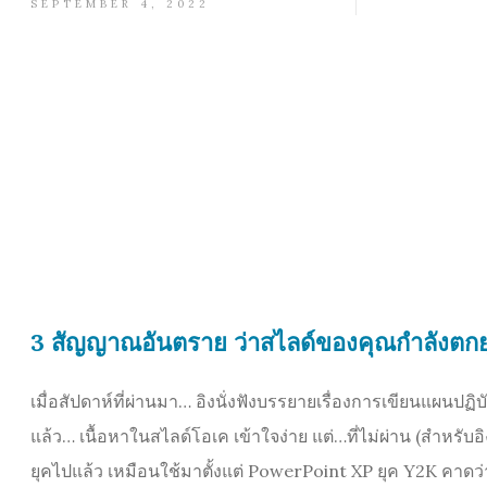
SEPTEMBER 4, 2022
3 สัญญาณอันตราย ว่าสไลด์ของคุณกำลังตกย
เมื่อสัปดาห์ที่ผ่านมา… อิงนั่งฟังบรรยายเรื่องการเขียนแผนปฏ
แล้ว… เนื้อหาในสไลด์โอเค เข้าใจง่าย แต่…ที่ไม่ผ่าน (สำหรับอ
ยุคไปแล้ว เหมือนใช้มาตั้งแต่ PowerPoint XP ยุค Y2K คาดว่าผ