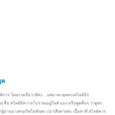
ุค
ิบัติการ โดยรวมถือว่าดีค่ะ… แต่มาสะดุดตรงสไลด์อีก
ิง) คือ สไลด์มีความโบราณอยู่ในตัวเอง หรือพูดสั้นๆ ว่าดูตก
ู้อ่านบางคนเกิดไม่ทันค่ะ (น่าเสียดายค่ะ เนื้อหาดี สไลด์ควร