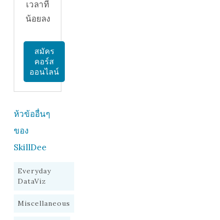
เวลาที่
น้อยลง
สมัคร
คอร์ส
ออนไลน์
ห้วข้ออื่นๆ
ของ
SkillDee
Everyday
DataViz
Miscellaneous