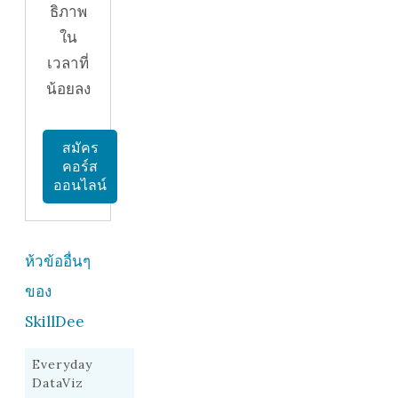
ธิภาพ
ใน
เวลาที่
น้อยลง
สมัคร
คอร์ส
ออนไลน์
ห้วข้ออื่นๆ
ของ
SkillDee
Everyday
DataViz