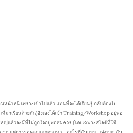
น้าหนี เพราะเข้าไปแล้ว แทนที่จะได้เรียนรู้ กลับต้องไป
นทีมที่มาเรียนด้วยกัน)อิงเองได้เข้า Training/Workshop อยู่พอ
ญ่แล้วจะมีที่ไม่ถูกใจอยู่พอสมควร (โดยเฉพาะสไลด์ที่ใช้
น้อยมาก แต่การรอคอยและตามหา… อะไรที่มันแบบ…เจ๋งหงะ มัน