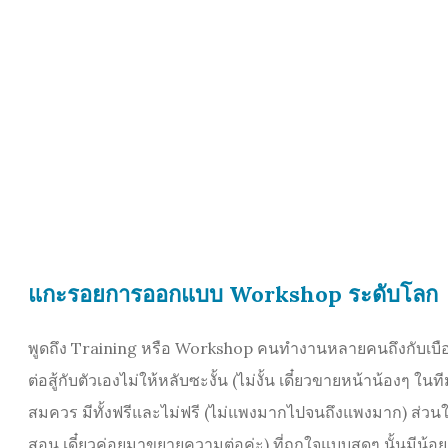
แกะรอยการออกแบบ Workshop ระดับโลก
พูดถึง Training หรือ Workshop คนทำงานหลายคนถึงกับเบือนห
ต่อสู้กับตัวเองไม่ให้หลับซะงั้น (ไม่งั้น เดี๋ยวขายหน้าน้องๆ ใ
สมควร มีทั้งฟรีและไม่ฟรี (ไม่แพงมากไปจนถึงแพงมาก) ส่วนให
สอน เดี๋ยวค่อยมาขยายความต่อค่ะ) ที่ถูกใจแบบสุดๆ นั้นมี