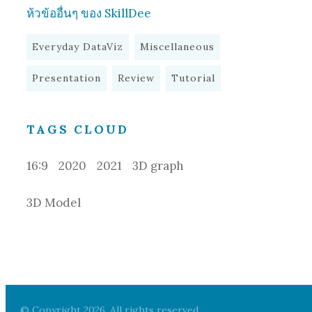
ห้วข้ออื่นๆ ของ SkillDee
Everyday DataViz
Miscellaneous
Presentation
Review
Tutorial
TAGS CLOUD
16:9
2020
2021
3D graph
3D Model
© Copyright
2026
. All rights reserved.