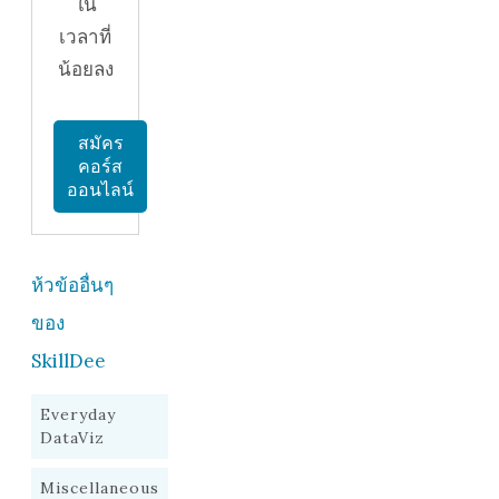
ใน
เวลาที่
น้อยลง
สมัคร
คอร์ส
ออนไลน์
ห้วข้ออื่นๆ
ของ
SkillDee
Everyday
DataViz
Miscellaneous