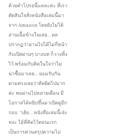
ด้วยคำโปรยนี้แหละค่ะ ที่เรา
ตัดสินใจสั่งหนังสือเล่มนี้มา
จาก Amazon โดยยังไม่ได้
อ่านเนื้อข้างในเลย… ผล
ปรากฏว่าอ่านไปได้ไม่กี่หน้า
กับเปิดผ่านๆ บางบท ก็วางทิ้ง
ไว้ พร้อมกับคิดในใจว่าไม่
น่าซื้อมาเลย… ยอมรับกัน
ตามตรงเลยว่าคิดผิดไปมาก
ค่ะ พอผ่านไปหลายเดือน มี
โอกาสได้หยิบขึ้นมาเปิดดูอีก
รอบ “เฮ้ย… หนังสือเล่มนี้เจ๋ง
หงะ ไอ้ที่คิดไว้ตอนแรก
เป็นการด่วนสรุปความไป