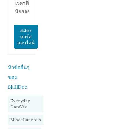
เวลาที่
น้อยลง
สมัคร
คอร์ส
ออนไลน์
ห้วข้ออื่นๆ
ของ
SkillDee
Everyday
DataViz
Miscellaneous