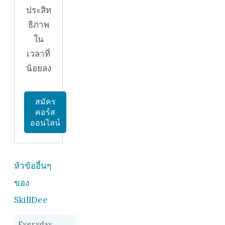
ประสิท
ธิภาพ
ใน
เวลาที่
น้อยลง
สมัคร
คอร์ส
ออนไลน์
ห้วข้ออื่นๆ
ของ
SkillDee
Everyday