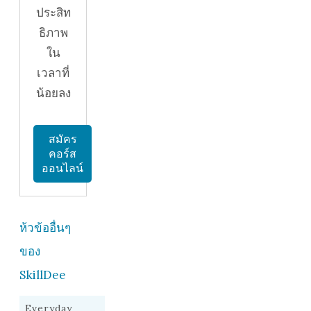
ประสิท
ธิภาพ
ใน
เวลาที่
น้อยลง
สมัคร
คอร์ส
ออนไลน์
ห้วข้ออื่นๆ
ของ
SkillDee
Everyday